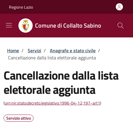
Salta al contenuto principale
Skip to footer content
Regione Lazio
Comune di Collalto Sabino
Briciole di pane
Home
/
Servizi
/
Anagrafe e stato civile
/
Cancellazione dalla lista elettorale aggiunta
Cancellazione dalla lista
elettorale aggiunta
(
urn:nir:stato:decreto.legislativo:1996-04-12;197~art1
)
Servizio attivo