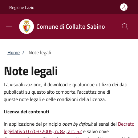
Salta al contenuto principale
Skip to footer content
Regione Lazio
Comune di Collalto Sabino
Briciole di pane
Home
/
Note legali
Note legali
La visualizzazione, il download e qualunque utilizzo dei dati
pubblicati su questo sito comporta l'accettazione di
queste note legali e delle condizioni della licenza.
Licenza dei contenuti
In applicazione del principio
open by default
ai sensi del
Decreto
legislativo 07/03/2005, n. 82, art. 52
e salvo dove