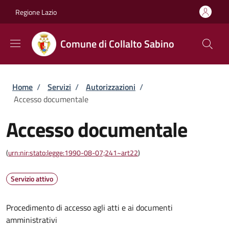
Salta al contenuto principale
Skip to footer content
Regione Lazio
Comune di Collalto Sabino
Briciole di pane
Home
/
Servizi
/
Autorizzazioni
/
Accesso documentale
Accesso documentale
(
urn:nir:stato:legge:1990-08-07;241~art22
)
Servizio attivo
Procedimento di accesso agli atti e ai documenti
amministrativi