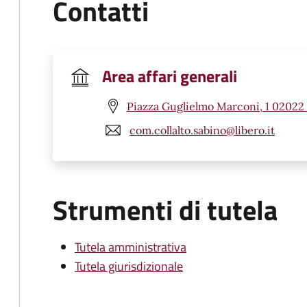
Contatti
Area affari generali
Piazza Guglielmo Marconi, 1 02022 C
com.collalto.sabino@libero.it
Strumenti di tutela
Tutela amministrativa
Tutela giurisdizionale