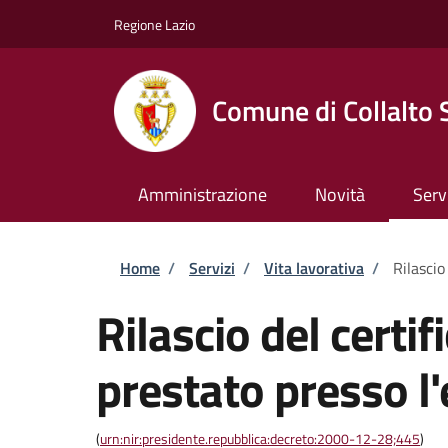
Salta al contenuto principale
Skip to footer content
Regione Lazio
Comune di Collalto 
Amministrazione
Novità
Serv
Briciole di pane
Home
/
Servizi
/
Vita lavorativa
/
Rilascio
Rilascio del certif
prestato presso l
(
urn:nir:presidente.repubblica:decreto:2000-12-28;445
)