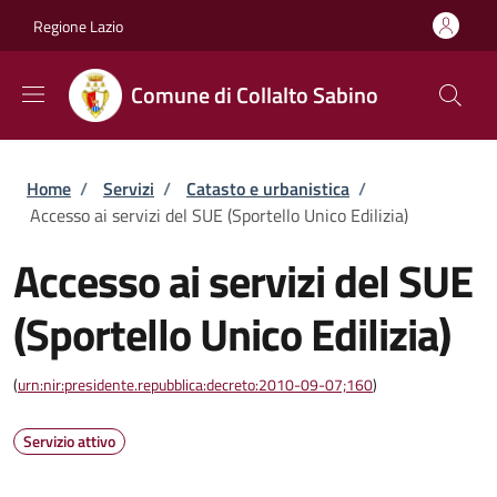
Salta al contenuto principale
Skip to footer content
Regione Lazio
Comune di Collalto Sabino
Briciole di pane
Home
/
Servizi
/
Catasto e urbanistica
/
Accesso ai servizi del SUE (Sportello Unico Edilizia)
Accesso ai servizi del SUE
(Sportello Unico Edilizia)
(
urn:nir:presidente.repubblica:decreto:2010-09-07;160
)
Servizio attivo