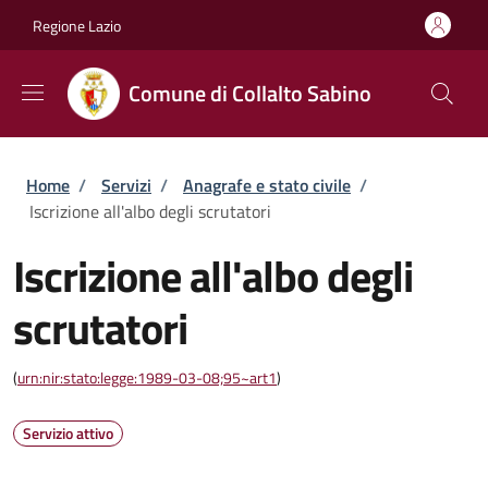
Salta al contenuto principale
Skip to footer content
Regione Lazio
Comune di Collalto Sabino
Briciole di pane
Home
/
Servizi
/
Anagrafe e stato civile
/
Iscrizione all'albo degli scrutatori
Iscrizione all'albo degli
scrutatori
(
urn:nir:stato:legge:1989-03-08;95~art1
)
Servizio attivo