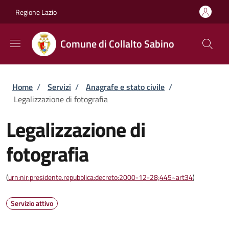
Salta al contenuto principale
Skip to footer content
Regione Lazio
Comune di Collalto Sabino
Briciole di pane
Home
/
Servizi
/
Anagrafe e stato civile
/
Legalizzazione di fotografia
Legalizzazione di
fotografia
(
urn:nir:presidente.repubblica:decreto:2000-12-28;445~art34
)
Servizio attivo