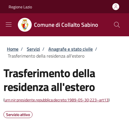
Salta al contenuto principale
Skip to footer content
Regione Lazio
Comune di Collalto Sabino
Briciole di pane
Home
/
Servizi
/
Anagrafe e stato civile
/
Trasferimento della residenza all'estero
Trasferimento della
residenza all'estero
(
urn:nir:presidente.repubblica:decreto:1989-05-30;223~art13
)
Servizio attivo